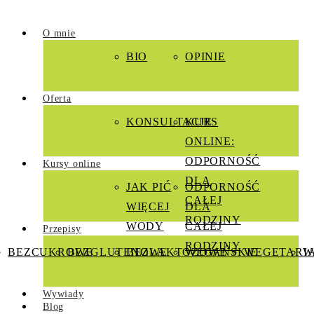
O mnie
BIO
OPINIE
Oferta
KONSULTACJE
KURS
ONLINE:
ODPORNOŚĆ
Kursy online
DLA
JAK PIĆ
ODPORNOŚĆ
CAŁEJ
WIĘCEJ
DLA
RODZINY
WODY
CAŁEJ
Przepisy
RODZINY
BEZCUKROWE
BEZGLUTENOWE
BEZLAKTOZOWE
WEGAŃSKIE
WEGETARI
W
Wywiady
Blog