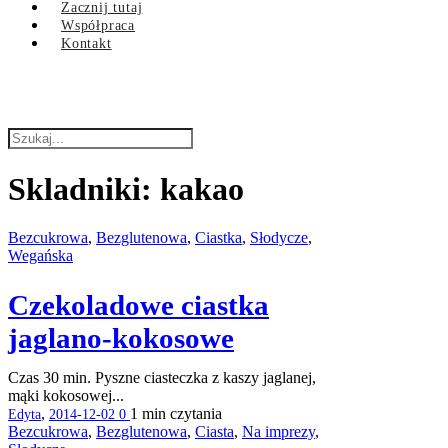
Zacznij tutaj
Współpraca
Kontakt
Skladniki:
kakao
Bezcukrowa
,
Bezglutenowa
,
Ciastka
,
Słodycze
,
Wegańska
Czekoladowe ciastka
jaglano-kokosowe
Czas 30 min. Pyszne ciasteczka z kaszy jaglanej,
mąki kokosowej...
,
1 min
czytania
Edyta
2014-12-02
0
Bezcukrowa
,
Bezglutenowa
,
Ciasta
,
Na imprezy
,