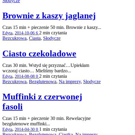
Słodycze
Brownie z kaszy jaglanej
Czas 15 min + pieczenie 50 min. Brownie z kaszy...
,
2 min
czytania
Edyta
2014-10-06
6
Bezcukrowa
,
Ciasta
,
Słodycze
Ciasto czekoladowe
Czas 30 min. Wstyd się przyznać…Upiekłam
wczoraj ciasto… Mieliśmy bardzo...
,
2 min
czytania
Edyta
2014-08-08
0
Bezcukrowa
,
Bezglutenowa
,
Na imprezy
,
Słodycze
Muffinki z czerwonej
fasoli
Czas 15 min + pieczenie 30 min. Rewelacyjne
bezglutenowe muffinki...
,
1 min
czytania
Edyta
2014-04-30
0
Bezcukrowa
,
Bezglutenowa
,
Ciastka
,
Na imprezy
,