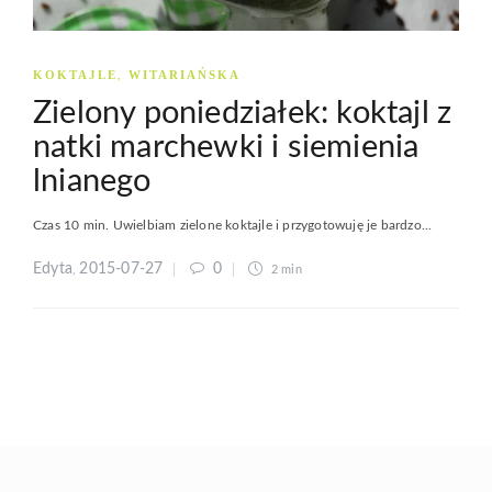
KOKTAJLE
WITARIAŃSKA
,
Zielony poniedziałek: koktajl z
natki marchewki i siemienia
lnianego
Czas 10 min. Uwielbiam zielone koktajle i przygotowuję je bardzo...
Edyta
2015-07-27
0
,
2 min