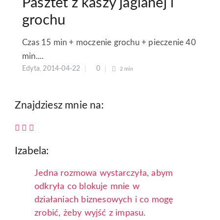
Pasztet z kaszy jaglanej i
grochu
Czas 15 min + moczenie grochu + pieczenie 40
min....
Edyta
2014-04-22
0
,
2 min
Znajdziesz mnie na:
Izabela:
Jedna rozmowa wystarczyła, abym
odkryła co blokuje mnie w
działaniach biznesowych i co mogę
zrobić, żeby wyjść z impasu.