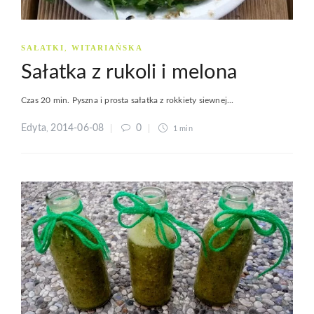
SAŁATKI
WITARIAŃSKA
,
Sałatka z rukoli i melona
Czas 20 min. Pyszna i prosta sałatka z rokkiety siewnej...
Edyta
2014-06-08
0
,
1 min