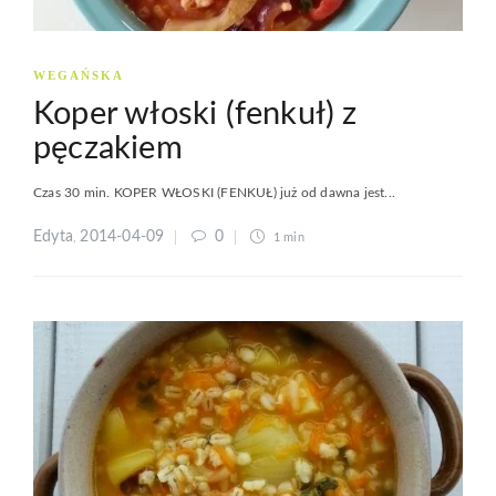
WEGAŃSKA
Koper włoski (fenkuł) z
pęczakiem
Czas 30 min. KOPER WŁOSKI (FENKUŁ) już od dawna jest...
Edyta
2014-04-09
0
,
1 min