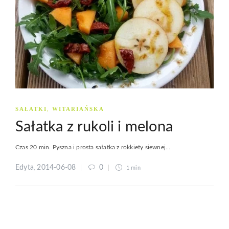
SAŁATKI
WITARIAŃSKA
,
Sałatka z rukoli i melona
Czas 20 min. Pyszna i prosta sałatka z rokkiety siewnej...
Edyta
2014-06-08
0
,
1 min