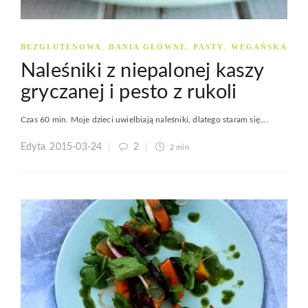
BEZGLUTENOWA
DANIA GŁÓWNE
PASTY
WEGAŃSKA
,
,
,
Naleśniki z niepalonej kaszy
gryczanej i pesto z rukoli
Czas 60 min. Moje dzieci uwielbiają naleśniki, dlatego staram się,...
Edyta
2015-03-24
2
,
2 min