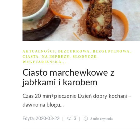
AKTUALNOŚCI
BEZCUKROWA
BEZGLUTENOWA
,
,
,
CIASTA
NA IMPREZY
SŁODYCZE
,
,
,
WEGETARIAŃSKA
...
Ciasto marchewkowe z
jabłkami i karobem
Czas 20 min+pieczenie Dzień dobry kochani –
dawno na blogu...
Edyta
2020-03-22
3
,
3 min
czytania