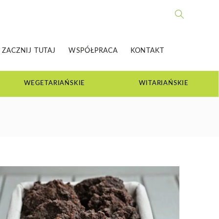
ZACZNIJ TUTAJ
WSPÓŁPRACA
KONTAKT
Ć DLA CAŁEJ
 RODZINY
WEGETARIAŃSKIE
WITARIAŃSKIE