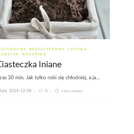
EZCUKROWA
BEZGLUTENOWA
CIASTKA
,
,
,
ŁODYCZE
WEGAŃSKA
,
Ciasteczka lniane
zas 30 min. Jak tylko robi się chłodniej, a ja...
dyta
2014-12-04
6
,
2 min
czytania