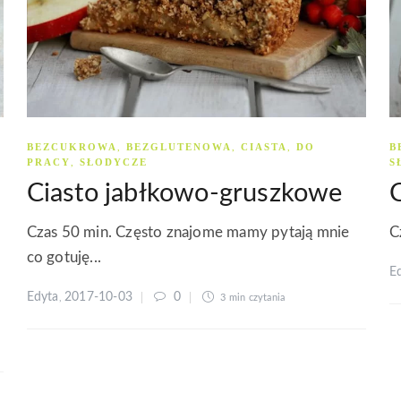
BEZCUKROWA
BEZGLUTENOWA
CIASTA
DO
B
,
,
,
PRACY
SŁODYCZE
S
,
Ciasto jabłkowo-gruszkowe
Czas 50 min. Często znajome mamy pytają mnie
C
co gotuję...
E
Edyta
2017-10-03
0
,
3 min
czytania