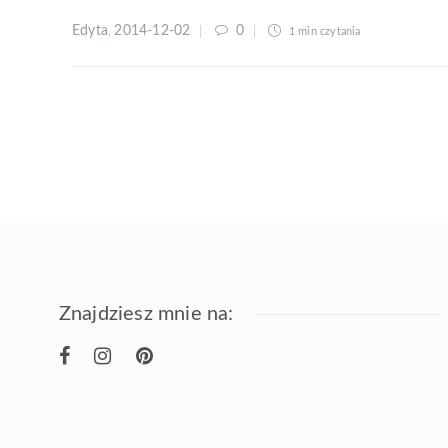
Edyta
2014-12-02
0
,
1 min
czytania
Znajdziesz mnie na: