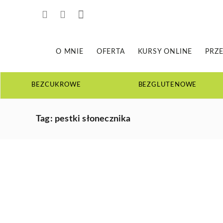
O MNIE
OFERTA
KURSY ONLINE
PRZE
BEZCUKROWE
BEZGLUTENOWE
JAK
Tag:
pestki słonecznika