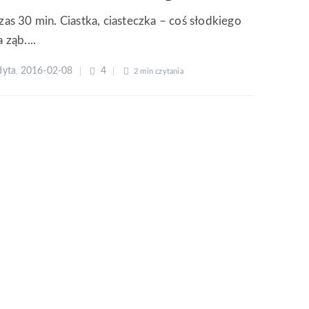
zas 30 min. Ciastka, ciasteczka – coś słodkiego
a ząb....
dyta
2016-02-08
4
,
2 min
czytania