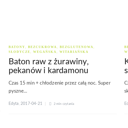
BATONY
BEZCUKROWA
BEZGLUTENOWA
B
,
,
,
SŁODYCZE
WEGAŃSKA
WITARIAŃSKA
W
,
,
Baton raw z żurawiny,
pekanów i kardamonu
s
Czas 15 min + chłodzenie przez całą noc. Super
C
pyszne...
s
Edyta
2017-04-21
E
,
2 min
czytania