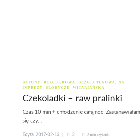
BATONY
BEZCUKROWA
BEZGLUTENOWA
NA
,
,
,
IMPREZY
SŁODYCZE
WITARIAŃSKA
,
,
Czekoladki – raw pralinki
Czas 10 min + chłodzenie całą noc. Zastanawiała
się czy...
Edyta
2017-02-13
3
,
2 min
czytania