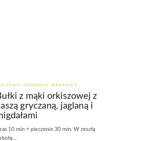
IECZYWO
ŚNIADANIA
WEGAŃSKA
,
,
ułki z mąki orkiszowej z
aszą gryczaną, jaglaną i
migdałami
zas 10 min + pieczenie 30 min. W zeszłą
obotę...