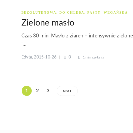
BEZGLUTENOWA
DO CHLEBA
PASTY
WEGAŃSKA
,
,
,
Zielone masło
Czas 30 min. Masło z ziaren – intensywnie zielone
i...
Edyta
2015-10-26
0
,
1 min
czytania
1
2
3
NEXT