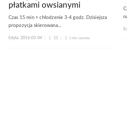
płatkami owsianymi
C
n
Czas 15 min + chłodzenie 3-4 godz. Dzisiejsza
propozycja skierowana...
E
Edyta
2016-03-04
11
,
2 min
czytania