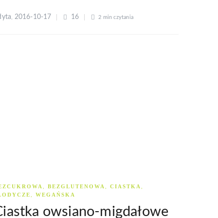
dyta
2016-10-17
16
,
2 min
czytania
EZCUKROWA
BEZGLUTENOWA
CIASTKA
,
,
,
ŁODYCZE
WEGAŃSKA
,
Ciastka owsiano-migdałowe