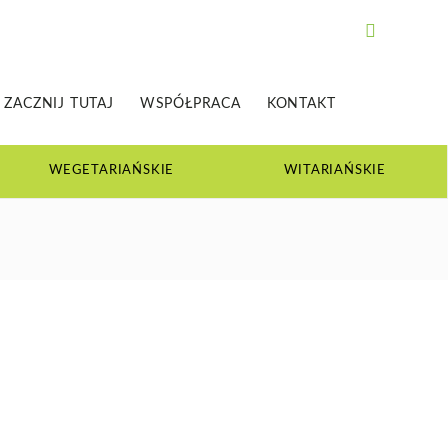
ZACZNIJ TUTAJ
WSPÓŁPRACA
KONTAKT
Ć DLA CAŁEJ
 RODZINY
WEGETARIAŃSKIE
WITARIAŃSKIE