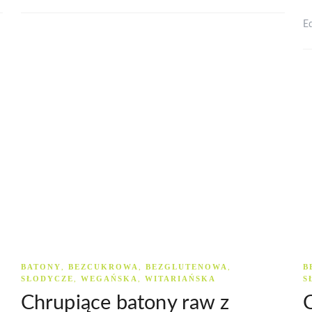
E
BATONY
BEZCUKROWA
BEZGLUTENOWA
B
,
,
,
SŁODYCZE
WEGAŃSKA
WITARIAŃSKA
S
,
,
Chrupiące batony raw z