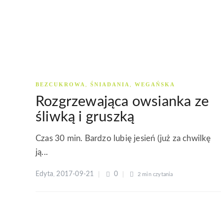
BEZCUKROWA
ŚNIADANIA
WEGAŃSKA
,
,
Rozgrzewająca owsianka ze
śliwką i gruszką
Czas 30 min. Bardzo lubię jesień (już za chwilkę
ją...
Edyta
2017-09-21
0
,
2 min
czytania