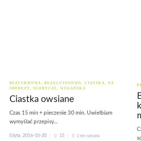
BEZCUKROWA
BEZGLUTENOWA
CIASTKA
NA
,
,
,
P
IMPREZY
SŁODYCZE
WEGAŃSKA
,
,
B
Ciastka owsiane
k
m
Czas 15 min + pieczenie 30 min. Uwielbiam
wymyślać przepisy...
C
Edyta
2016-10-20
15
,
2 min
czytania
s