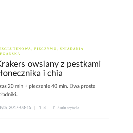
EZGLUTENOWA
PIECZYWO
ŚNIADANIA
,
,
,
EGAŃSKA
Krakers owsiany z pestkami
łonecznika i chia
zas 20 min + pieczenie 40 min. Dwa proste
kładniki...
dyta
2017-03-15
8
,
3 min
czytania