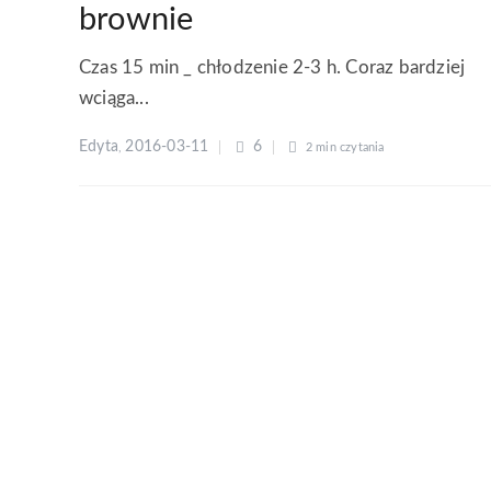
brownie
Czas 15 min _ chłodzenie 2-3 h. Coraz bardziej
wciąga...
Edyta
2016-03-11
6
,
2 min
czytania