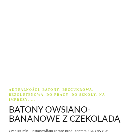
AKTUALNOŚCI
BATONY
BEZCUKROWA
,
,
,
BEZGLUTENOWA
DO PRACY
DO SZKOŁY
NA
,
,
,
IMPREZY
, ...
BATONY OWSIANO-
BANANOWE Z CZEKOLADĄ
Czas 45 min. Postanowiłam zostać producentem ZDROWYCH