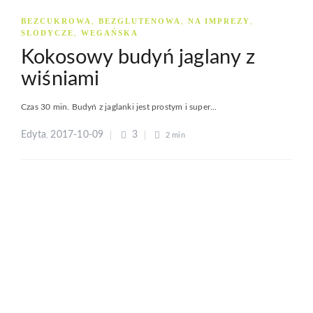
BEZCUKROWA
BEZGLUTENOWA
NA IMPREZY
,
,
,
SŁODYCZE
WEGAŃSKA
,
Kokosowy budyń jaglany z
wiśniami
Czas 30 min. Budyń z jaglanki jest prostym i super...
Edyta
2017-10-09
3
,
2 min