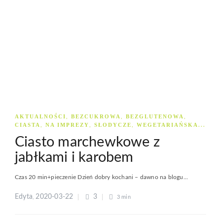
AKTUALNOŚCI
BEZCUKROWA
BEZGLUTENOWA
,
,
,
CIASTA
NA IMPREZY
SŁODYCZE
WEGETARIAŃSKA
,
,
,
...
Ciasto marchewkowe z
jabłkami i karobem
Czas 20 min+pieczenie Dzień dobry kochani – dawno na blogu...
Edyta
2020-03-22
3
,
3 min