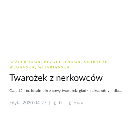
BEZCUKROWA
BEZGLUTENOWA
SŁODYCZE
,
,
,
WEGAŃSKA
WITARIAŃSKA
,
Twarożek z nerkowców
Czas 15min. Idealnie kremowy twarożek, gładki i aksamitny – dla...
Edyta
2020-04-27
0
,
2 min