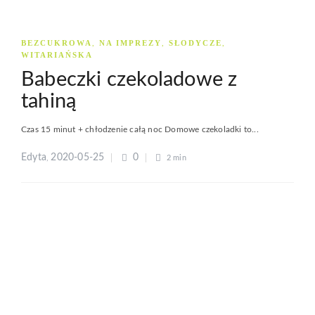
BEZCUKROWA
NA IMPREZY
SŁODYCZE
,
,
,
WITARIAŃSKA
Babeczki czekoladowe z
tahiną
Czas 15 minut + chłodzenie całą noc Domowe czekoladki to...
Edyta
2020-05-25
0
,
2 min