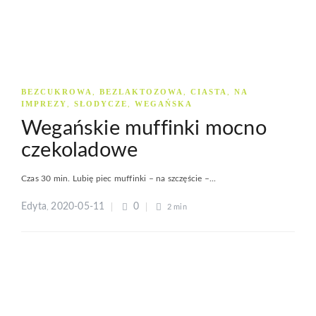
BEZCUKROWA
BEZLAKTOZOWA
CIASTA
NA
,
,
,
IMPREZY
SŁODYCZE
WEGAŃSKA
,
,
Wegańskie muffinki mocno
czekoladowe
Czas 30 min. Lubię piec muffinki – na szczęście –...
Edyta
2020-05-11
0
,
2 min