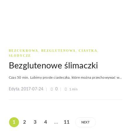
BEZCUKROWA
BEZGLUTENOWA
CIASTKA
,
,
,
SŁODYCZE
Bezglutenowe ślimaczki
Czas 50 min. Lubimy proste ciasteczka, które można przechowywać w...
Edyta
2017-07-24
0
,
1 min
1
2
3
4
…
11
NEXT