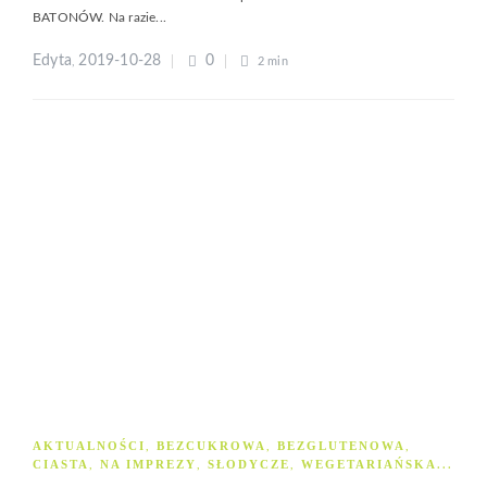
BATONÓW. Na razie...
Edyta
2019-10-28
0
,
2 min
AKTUALNOŚCI
BEZCUKROWA
BEZGLUTENOWA
,
,
,
CIASTA
NA IMPREZY
SŁODYCZE
WEGETARIAŃSKA
,
,
,
...